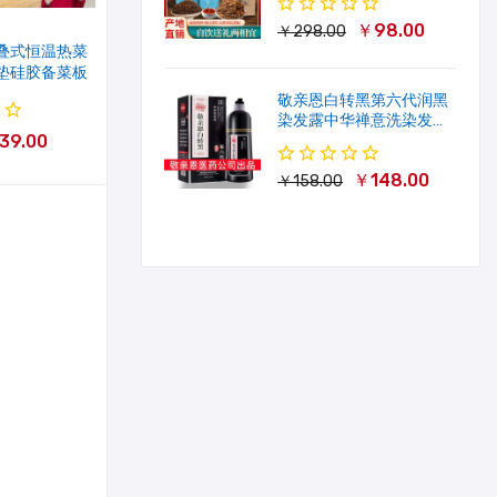
￥98.00
￥298.00
叠式恒温热菜
垫硅胶备菜板
敬亲恩白转黑第六代润黑
染发露中华禅意洗染发剂
39.00
一洗就黑500ml
￥148.00
￥158.00