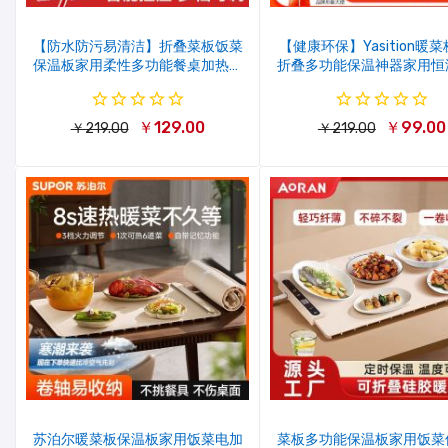
【防水防污易清洁】折叠菜板饭菜
【健康环保】Yasition暖
保温板家用柔性多功能餐桌加热恒
折叠多功能保温神器家用恒
温硅胶
餐桌加热菜板
￥129.00
￥99.00
￥219.00
￥219.00
苏泊尔暖菜板保温板家用饭菜电加
菜板多功能保温板家用饭菜