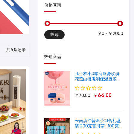
价格区间
￥0 - ￥2000
筛选
共6条记录
热销商品
凡士林小Q罐润唇膏玫瑰
花蕊白桃滋润保湿唇膜软
化角质修护淡唇纹
￥66.00
￥70.00
云南滇红普洱茶组合礼盒
装 200克普洱茶+100克滇
红茶