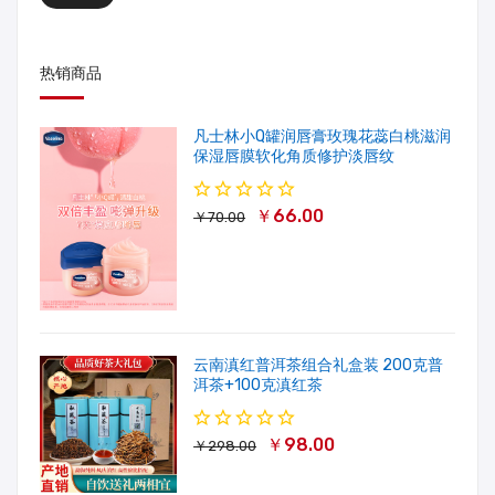
热销商品
凡士林小Q罐润唇膏玫瑰花蕊白桃滋润
保湿唇膜软化角质修护淡唇纹
￥66.00
￥70.00
云南滇红普洱茶组合礼盒装 200克普
洱茶+100克滇红茶
￥98.00
￥298.00