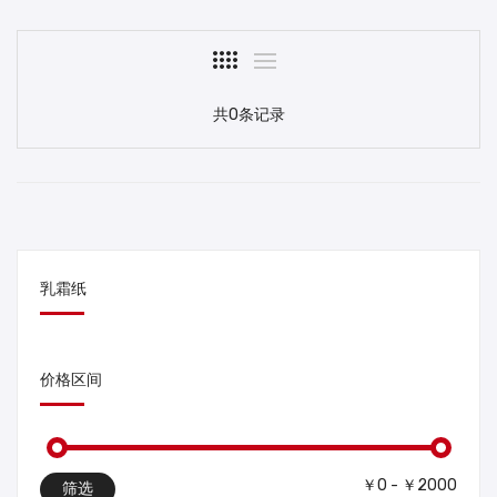
共0条记录
乳霜纸
价格区间
￥0 - ￥2000
筛选