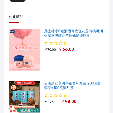
热销商品
凡士林小Q罐润唇膏玫瑰花蕊白桃滋润
保湿唇膜软化角质修护淡唇纹
￥66.00
￥70.00
云南滇红普洱茶组合礼盒装 200克普
洱茶+100克滇红茶
￥98.00
￥298.00