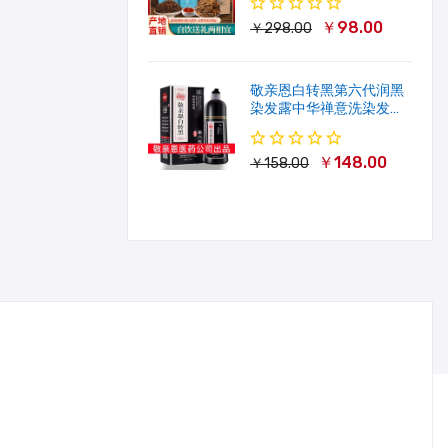
￥98.00
￥298.00
敬亲恩白转黑第六代润黑
染发露中华禅意洗染发剂
一洗就黑500ml
￥148.00
￥158.00