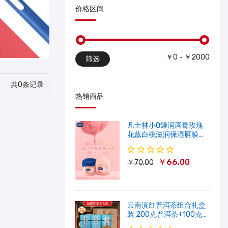
价格区间
￥0 - ￥2000
筛选
共0条记录
热销商品
凡士林小Q罐润唇膏玫瑰
花蕊白桃滋润保湿唇膜软
化角质修护淡唇纹
￥66.00
￥70.00
云南滇红普洱茶组合礼盒
装 200克普洱茶+100克滇
红茶