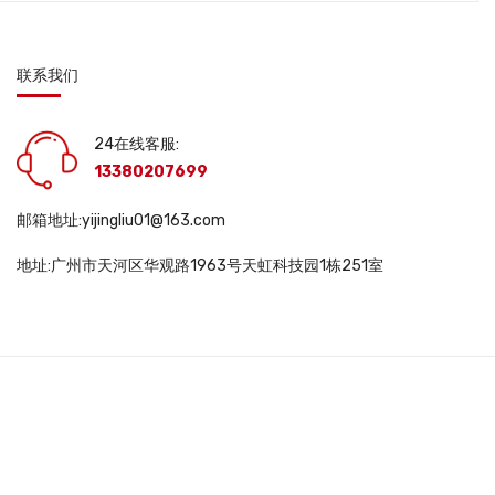
联系我们
24在线客服:
13380207699
邮箱地址:yijingliu01@163.com
地址:广州市天河区华观路1963号天虹科技园1栋251室
DWS10563 |
互联网药品信息服务资格证书: (粤)一经营性-2025-0048号 |
医疗
345号-3