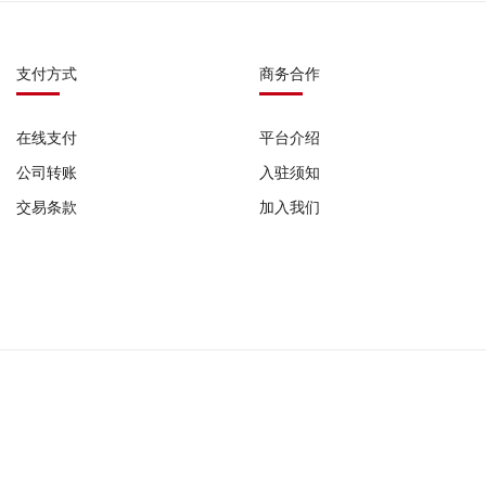
支付方式
商务合作
在线支付
平台介绍
公司转账
入驻须知
交易条款
加入我们
0987 |
广播电视节目制作经营许可证: (粤)字第07751号 |
网络食品交易平台备案号: G
公司备案号:
粤ICP备2022029345号-1
粤ICP备2022029345号-2
粤ICP备2022029