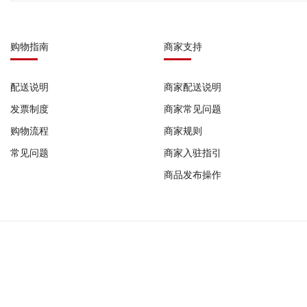
购物指南
商家支持
配送说明
商家配送说明
发票制度
商家常见问题
购物流程
商家规则
常见问题
商家入驻指引
商品发布操作
COPYRIFHT © 2023-2026 广州发码行有限公司 版权所有
作品登记证书: 国作登字-2022-F-10185698 |
增值电信业务经营许可证: 粤B2-2022
器械网络交易平台备案号: (粤)网械平台备字(2025)第00008号 |
广州发码行有限