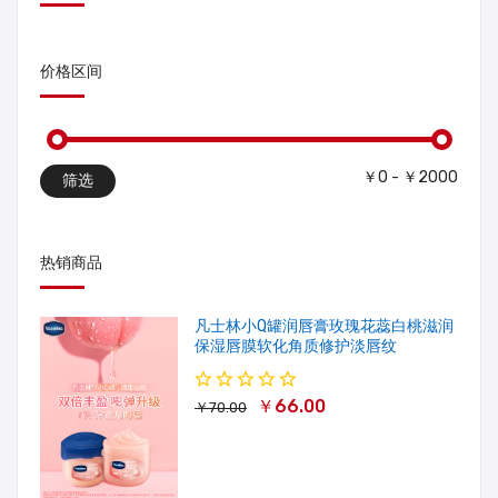
价格区间
￥0 - ￥2000
筛选
热销商品
凡士林小Q罐润唇膏玫瑰花蕊白桃滋润
保湿唇膜软化角质修护淡唇纹
￥66.00
￥70.00