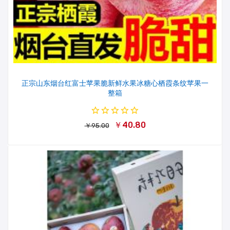
正宗山东烟台红富士苹果脆新鲜水果冰糖心栖霞条纹苹果一
整箱
￥40.80
￥95.00