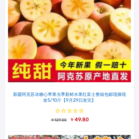
新疆阿克苏冰糖心苹果当季新鲜水果红富士整箱包邮现摘现
发5/10斤【9月29日发完】
￥49.80
￥129.00