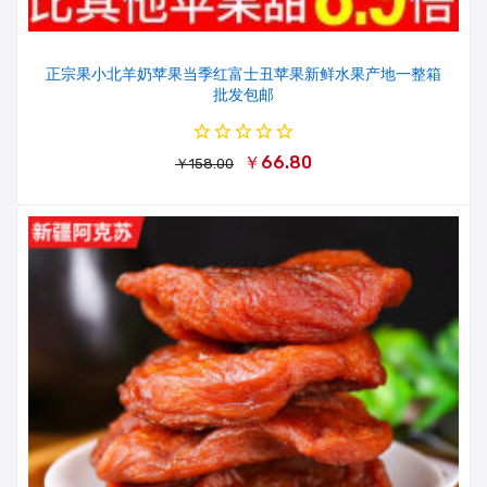
正宗果小北羊奶苹果当季红富士丑苹果新鲜水果产地一整箱
批发包邮
￥66.80
￥158.00