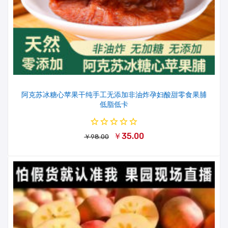
阿克苏冰糖心苹果干纯手工无添加非油炸孕妇酸甜零食果脯
低脂低卡
￥35.00
￥98.00