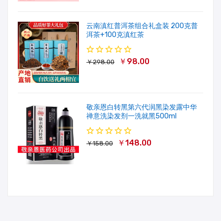
云南滇红普洱茶组合礼盒装 200克普
洱茶+100克滇红茶
￥98.00
￥298.00
敬亲恩白转黑第六代润黑染发露中华
禅意洗染发剂一洗就黑500ml
￥148.00
￥158.00