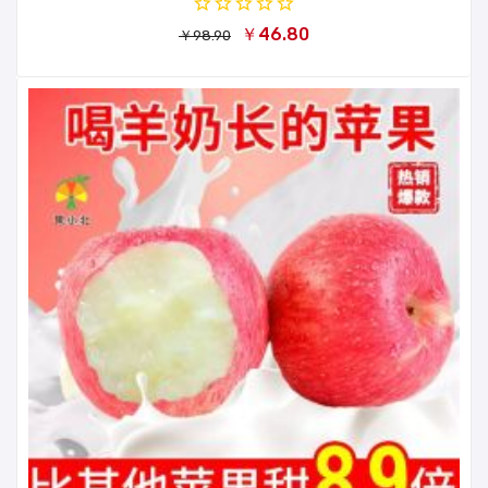
￥46.80
￥98.90