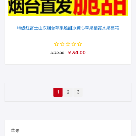
特级红富士山东烟台苹果脆甜冰糖心苹果栖霞水果整箱
￥34.00
￥79.00
1
2
3
苹果