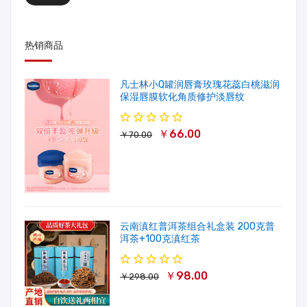
热销商品
凡士林小Q罐润唇膏玫瑰花蕊白桃滋润
保湿唇膜软化角质修护淡唇纹
￥66.00
￥70.00
云南滇红普洱茶组合礼盒装 200克普
洱茶+100克滇红茶
￥98.00
￥298.00