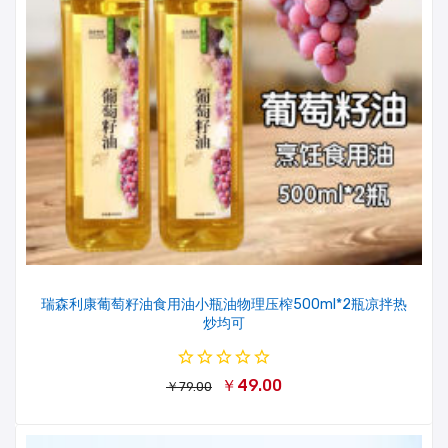
瑞森利康葡萄籽油食用油小瓶油物理压榨500ml*2瓶凉拌热
炒均可
￥49.00
￥79.00