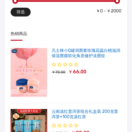
￥0 - ￥2000
筛选
热销商品
凡士林小Q罐润唇膏玫瑰花蕊白桃滋润
保湿唇膜软化角质修护淡唇纹
￥66.00
￥70.00
云南滇红普洱茶组合礼盒装 200克普
洱茶+100克滇红茶