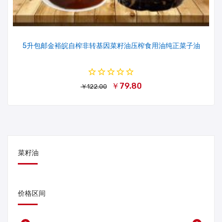
5升包邮金裕皖自榨非转基因菜籽油压榨食用油纯正菜子油
￥79.80
￥122.00
菜籽油
价格区间