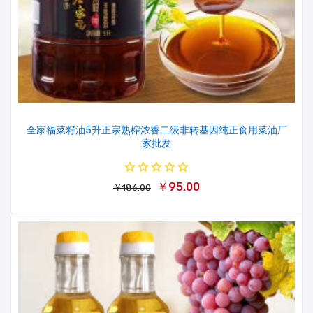
全家福菜籽油5升正宗熟榨浓香二级非转基因纯正食用菜油厂
家批发
￥95.00
￥186.00