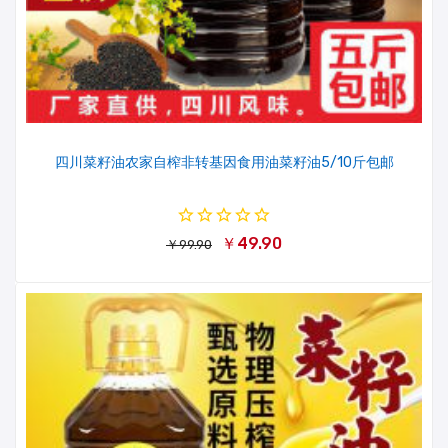
四川菜籽油农家自榨非转基因食用油菜籽油5/10斤包邮
￥49.90
￥99.90