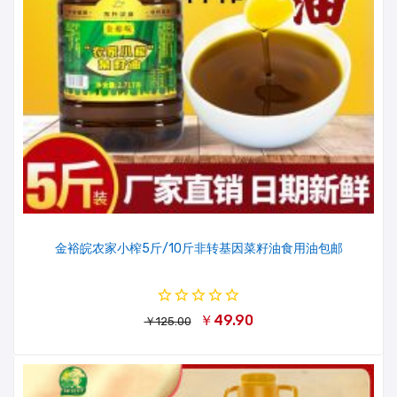
金裕皖农家小榨5斤/10斤非转基因菜籽油食用油包邮
￥49.90
￥125.00