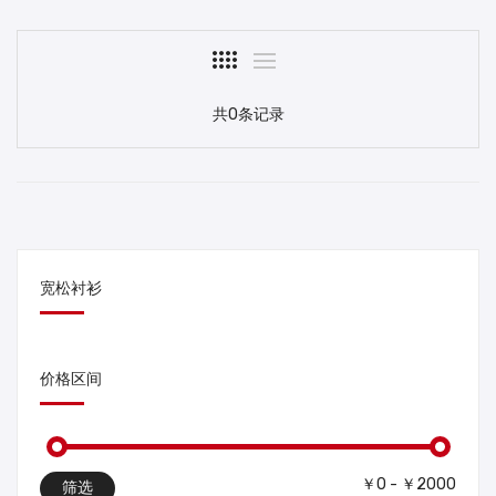
共0条记录
宽松衬衫
价格区间
￥0 - ￥2000
筛选