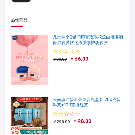
热销商品
凡士林小Q罐润唇膏玫瑰花蕊白桃滋润
保湿唇膜软化角质修护淡唇纹
￥66.00
￥70.00
云南滇红普洱茶组合礼盒装 200克普
洱茶+100克滇红茶
￥98.00
￥298.00