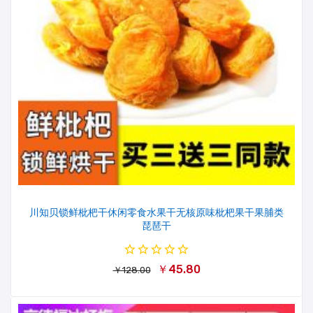
川知贝锁鲜枇杷干休闲零食水果干无核原味枇杷果干果脯类
琵琶干
￥45.80
￥128.00