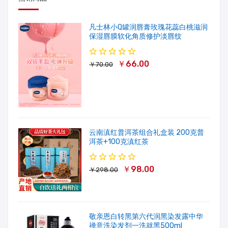
凡士林小Q罐润唇膏玫瑰花蕊白桃滋润
保湿唇膜软化角质修护淡唇纹
￥66.00
￥70.00
云南滇红普洱茶组合礼盒装 200克普
洱茶+100克滇红茶
￥98.00
￥298.00
敬亲恩白转黑第六代润黑染发露中华
禅意洗染发剂一洗就黑500ml