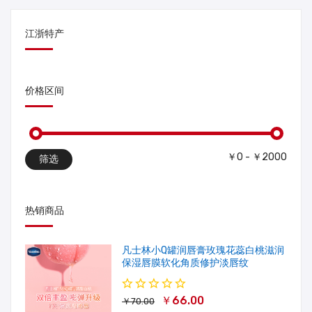
江浙特产
价格区间
￥0 - ￥2000
筛选
热销商品
凡士林小Q罐润唇膏玫瑰花蕊白桃滋润
保湿唇膜软化角质修护淡唇纹
￥66.00
￥70.00