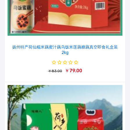
扬州特产荷仙糯米藕蜜汁藕乌饭米莲藕糖藕真空即食礼盒装
2kg
￥79.00
￥83.00