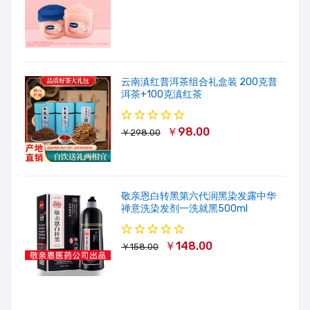
云南滇红普洱茶组合礼盒装 200克普
洱茶+100克滇红茶
￥98.00
￥298.00
敬亲恩白转黑第六代润黑染发露中华
禅意洗染发剂一洗就黑500ml
￥148.00
￥158.00