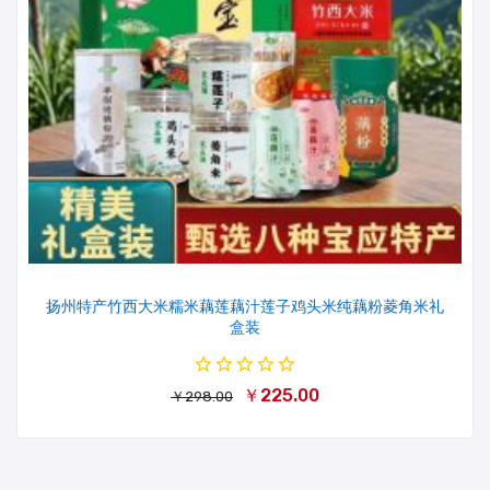
扬州特产竹西大米糯米藕莲藕汁莲子鸡头米纯藕粉菱角米礼
盒装
￥225.00
￥298.00