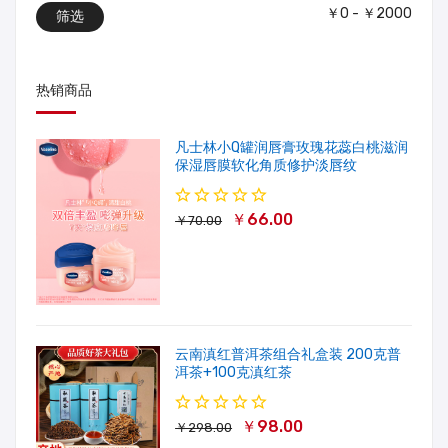
￥0 - ￥2000
筛选
热销商品
凡士林小Q罐润唇膏玫瑰花蕊白桃滋润
保湿唇膜软化角质修护淡唇纹
￥66.00
￥70.00
云南滇红普洱茶组合礼盒装 200克普
洱茶+100克滇红茶
￥98.00
￥298.00