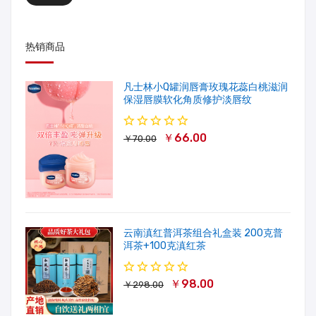
热销商品
凡士林小Q罐润唇膏玫瑰花蕊白桃滋润
保湿唇膜软化角质修护淡唇纹
￥66.00
￥70.00
云南滇红普洱茶组合礼盒装 200克普
洱茶+100克滇红茶
￥98.00
￥298.00