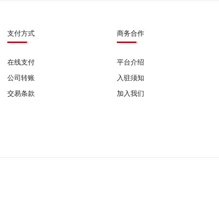
支付方式
商务合作
在线支付
平台介绍
公司转账
入驻须知
交易条款
加入我们
0987 |
广播电视节目制作经营许可证: (粤)字第07751号 |
网络食品交易平台备案号: G
公司备案号:
粤ICP备2022029345号-1
粤ICP备2022029345号-2
粤ICP备2022029