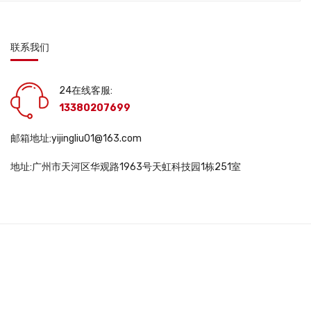
联系我们
24在线客服:
13380207699
邮箱地址:yijingliu01@163.com
地址:广州市天河区华观路1963号天虹科技园1栋251室
DWS10563 |
互联网药品信息服务资格证书: (粤)一经营性-2025-0048号 |
医疗
345号-3