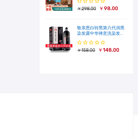
￥98.00
￥298.00
敬亲恩白转黑第六代润黑
染发露中华禅意洗染发剂
一洗就黑500ml
￥148.00
￥158.00