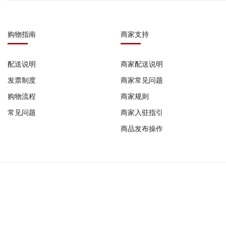
购物指南
商家支持
配送说明
商家配送说明
发票制度
商家常见问题
购物流程
商家规则
常见问题
商家入驻指引
商品发布操作
COPYRIFHT © 2023-2026 广州发码行有限公司 版权所有
作品登记证书: 国作登字-2022-F-10185698 |
增值电信业务经营许可证: 粤B2-2022
器械网络交易平台备案号: (粤)网械平台备字(2025)第00008号 |
广州发码行有限