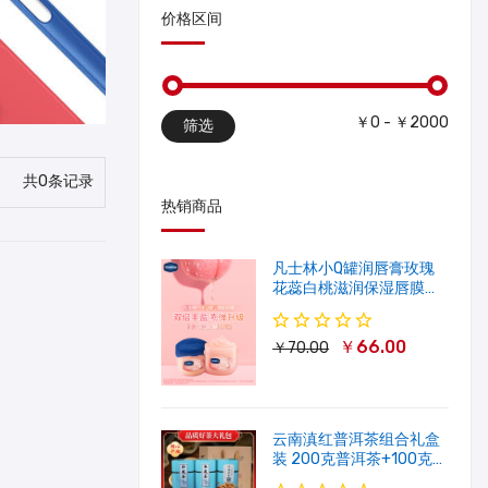
价格区间
￥0 - ￥2000
筛选
共0条记录
热销商品
凡士林小Q罐润唇膏玫瑰
花蕊白桃滋润保湿唇膜软
化角质修护淡唇纹
￥66.00
￥70.00
云南滇红普洱茶组合礼盒
装 200克普洱茶+100克滇
红茶