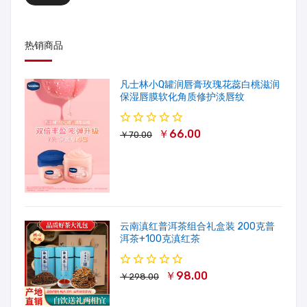
热销商品
凡士林小Q罐润唇膏玫瑰花蕊白桃滋润
保湿唇膜软化角质修护淡唇纹
￥66.00
￥70.00
云南滇红普洱茶组合礼盒装 200克普
洱茶+100克滇红茶
￥98.00
￥298.00