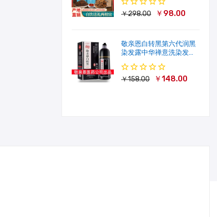
￥98.00
￥298.00
敬亲恩白转黑第六代润黑
染发露中华禅意洗染发剂
一洗就黑500ml
￥148.00
￥158.00