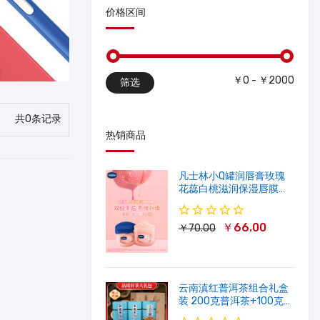
价格区间
￥0 - ￥2000
筛选
共0条记录
热销商品
凡士林小Q罐润唇膏玫瑰
花蕊白桃滋润保湿唇膜软
化角质修护淡唇纹
￥66.00
￥70.00
云南滇红普洱茶组合礼盒
装 200克普洱茶+100克滇
红茶