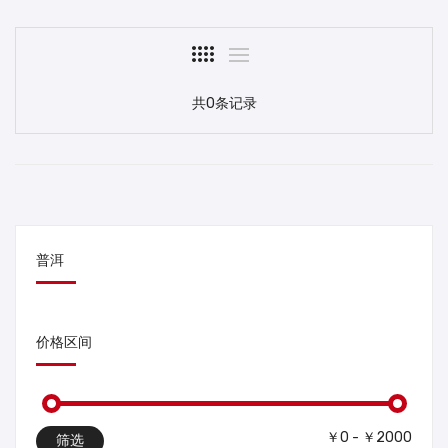
共0条记录
普洱
价格区间
￥0 - ￥2000
筛选