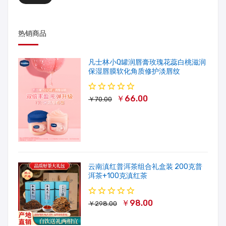
热销商品
凡士林小Q罐润唇膏玫瑰花蕊白桃滋润
保湿唇膜软化角质修护淡唇纹
￥66.00
￥70.00
云南滇红普洱茶组合礼盒装 200克普
洱茶+100克滇红茶
￥98.00
￥298.00