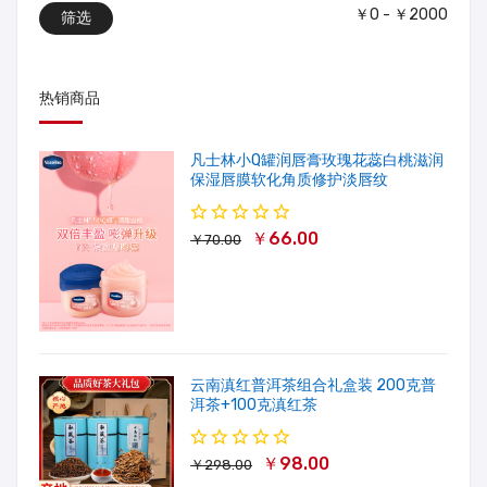
￥0 - ￥2000
筛选
热销商品
凡士林小Q罐润唇膏玫瑰花蕊白桃滋润
保湿唇膜软化角质修护淡唇纹
￥66.00
￥70.00
云南滇红普洱茶组合礼盒装 200克普
洱茶+100克滇红茶
￥98.00
￥298.00