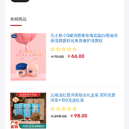
热销商品
凡士林小Q罐润唇膏玫瑰花蕊白桃滋润
保湿唇膜软化角质修护淡唇纹
￥66.00
￥70.00
云南滇红普洱茶组合礼盒装 200克普
洱茶+100克滇红茶
￥98.00
￥298.00