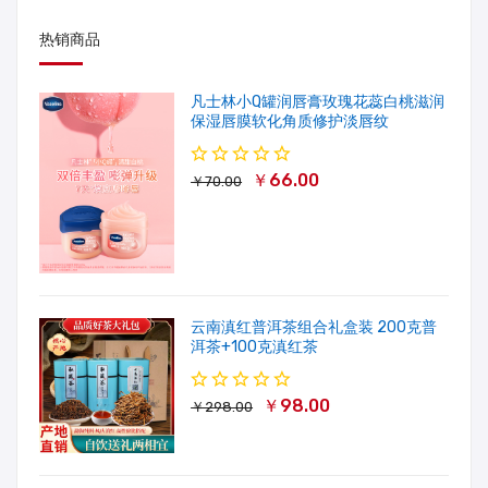
热销商品
凡士林小Q罐润唇膏玫瑰花蕊白桃滋润
保湿唇膜软化角质修护淡唇纹
￥66.00
￥70.00
云南滇红普洱茶组合礼盒装 200克普
洱茶+100克滇红茶
￥98.00
￥298.00