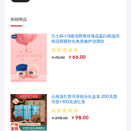
热销商品
凡士林小Q罐润唇膏玫瑰花蕊白桃滋润
保湿唇膜软化角质修护淡唇纹
￥66.00
￥70.00
云南滇红普洱茶组合礼盒装 200克普
洱茶+100克滇红茶
￥98.00
￥298.00