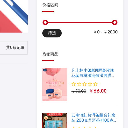
价格区间
￥0 - ￥2000
筛选
共0条记录
热销商品
凡士林小Q罐润唇膏玫瑰
花蕊白桃滋润保湿唇膜软
化角质修护淡唇纹
￥66.00
￥70.00
云南滇红普洱茶组合礼盒
装 200克普洱茶+100克滇
红茶