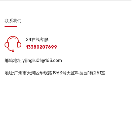
联系我们
24在线客服:
13380207699
邮箱地址:yijingliu01@163.com
地址:广州市天河区华观路1963号天虹科技园1栋251室
DWS10563 |
互联网药品信息服务资格证书: (粤)一经营性-2025-0048号 |
医疗
345号-3