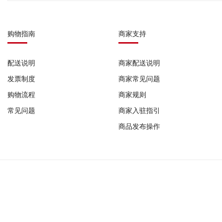
购物指南
商家支持
配送说明
商家配送说明
发票制度
商家常见问题
购物流程
商家规则
常见问题
商家入驻指引
商品发布操作
COPYRIFHT © 2023-2026 广州发码行有限公司 版权所有
作品登记证书: 国作登字-2022-F-10185698 |
增值电信业务经营许可证: 粤B2-2022
器械网络交易平台备案号: (粤)网械平台备字(2025)第00008号 |
广州发码行有限