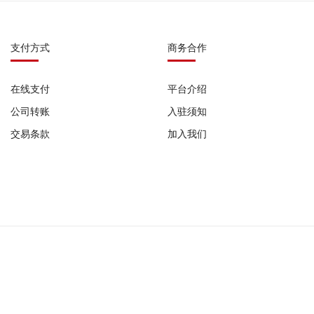
支付方式
商务合作
在线支付
平台介绍
公司转账
入驻须知
交易条款
加入我们
0987 |
广播电视节目制作经营许可证: (粤)字第07751号 |
网络食品交易平台备案号: G
公司备案号:
粤ICP备2022029345号-1
粤ICP备2022029345号-2
粤ICP备2022029