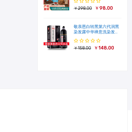
￥98.00
￥298.00
敬亲恩白转黑第六代润黑
染发露中华禅意洗染发剂
一洗就黑500ml
￥148.00
￥158.00