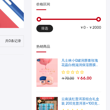
价格区间
￥0 - ￥2000
筛选
共0条记录
热销商品
凡士林小Q罐润唇膏玫瑰
花蕊白桃滋润保湿唇膜软
化角质修护淡唇纹
￥66.00
￥70.00
云南滇红普洱茶组合礼盒
装 200克普洱茶+100克滇
红茶