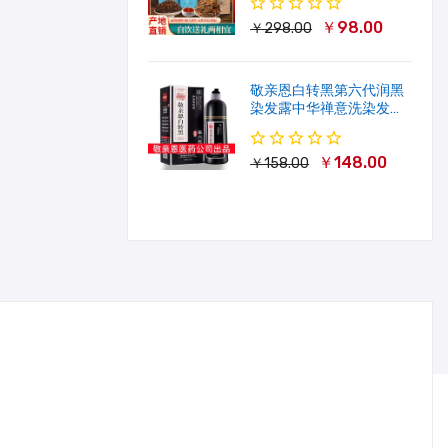
￥98.00
￥298.00
敬亲恩白转黑第六代润黑
染发露中华禅意洗染发剂
一洗就黑500ml
￥148.00
￥158.00