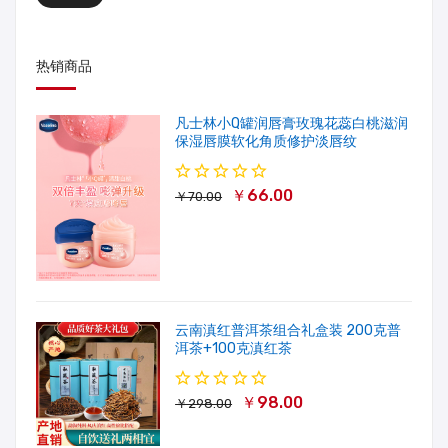
热销商品
凡士林小Q罐润唇膏玫瑰花蕊白桃滋润
保湿唇膜软化角质修护淡唇纹
￥66.00
￥70.00
云南滇红普洱茶组合礼盒装 200克普
洱茶+100克滇红茶
￥98.00
￥298.00