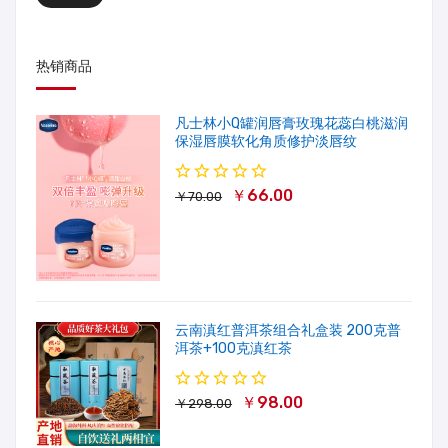
热销商品
凡士林小Q罐润唇膏玫瑰花蕊白桃滋润
保湿唇膜软化角质修护淡唇纹
￥66.00
￥70.00
云南滇红普洱茶组合礼盒装 200克普
洱茶+100克滇红茶
￥98.00
￥298.00