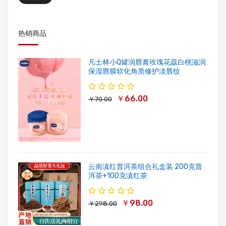
热销商品
凡士林小Q罐润唇膏玫瑰花蕊白桃滋润
保湿唇膜软化角质修护淡唇纹
￥66.00
￥70.00
云南滇红普洱茶组合礼盒装 200克普
洱茶+100克滇红茶
￥98.00
￥298.00