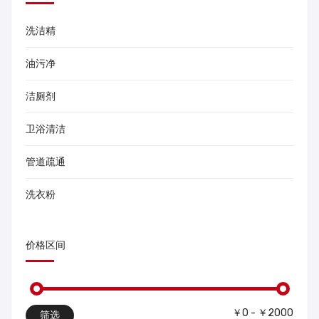
洗洁精
油污净
洁厕剂
卫浴清洁
管道疏通
洗衣粉
价格区间
￥0 - ￥2000
筛选