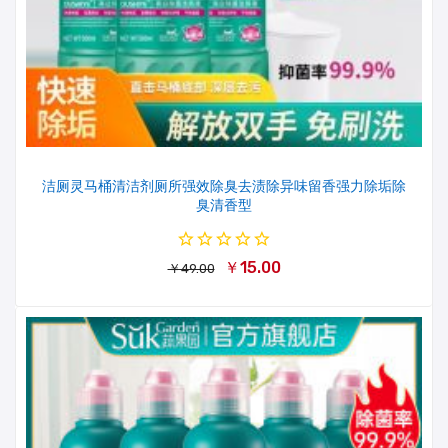
洁厕灵马桶清洁剂厕所强效除臭去渍除异味留香强力除垢除
臭清香型
￥15.00
￥49.00