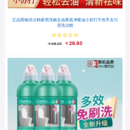
正品西柚洗洁精家用洗碗去油果蔬净吸油小苏打不伤手去污
渍洗洁精
￥28.80
￥68.00