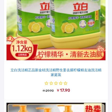
立白洗洁精正品新金桔洗洁精野生姜去腥柠檬精去油洗洁精
家庭装
￥17.90
￥29.90