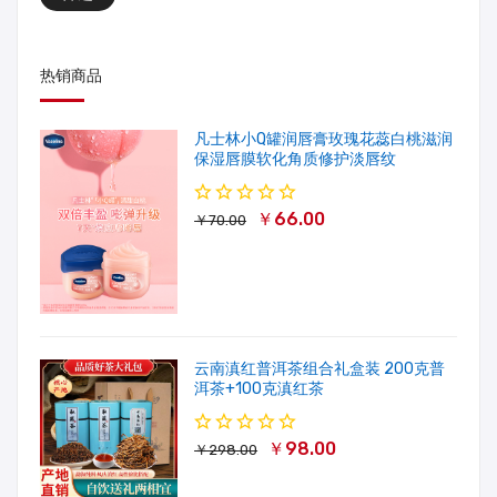
热销商品
凡士林小Q罐润唇膏玫瑰花蕊白桃滋润
保湿唇膜软化角质修护淡唇纹
￥66.00
￥70.00
云南滇红普洱茶组合礼盒装 200克普
洱茶+100克滇红茶
￥98.00
￥298.00