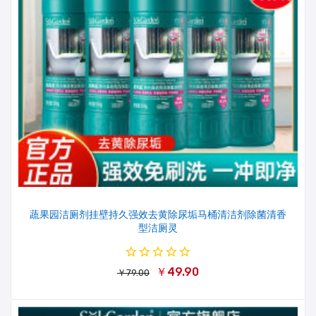
蔬果园洁厕剂挂壁持久强效去黄除尿垢马桶清洁剂除菌清香
型洁厕灵
￥49.90
￥79.00