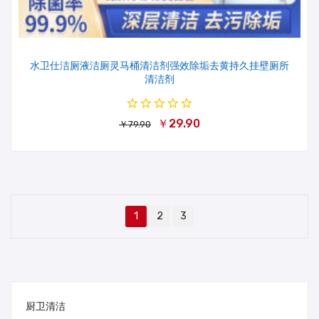
水卫仕洁厕液洁厕灵马桶清洁剂强效除垢去黄持久挂壁厕所
清洁剂
￥29.90
￥79.90
1
2
3
厨卫清洁