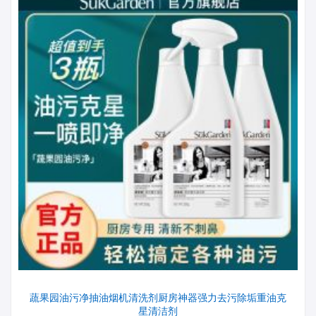
蔬果园油污净抽油烟机清洗剂厨房神器强力去污除垢重油克
星清洁剂