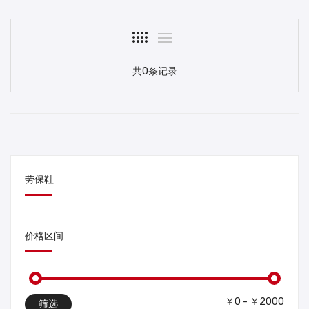
共0条记录
劳保鞋
价格区间
￥0 - ￥2000
筛选