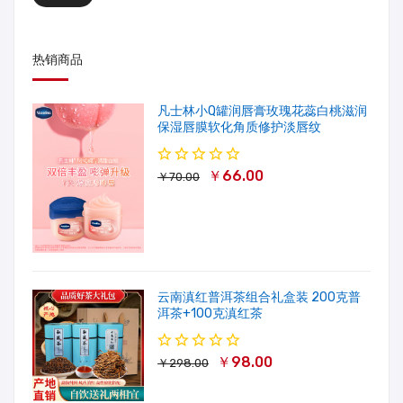
热销商品
凡士林小Q罐润唇膏玫瑰花蕊白桃滋润
保湿唇膜软化角质修护淡唇纹
￥66.00
￥70.00
云南滇红普洱茶组合礼盒装 200克普
洱茶+100克滇红茶
￥98.00
￥298.00