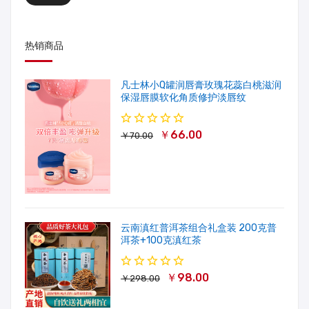
热销商品
凡士林小Q罐润唇膏玫瑰花蕊白桃滋润
保湿唇膜软化角质修护淡唇纹
￥66.00
￥70.00
云南滇红普洱茶组合礼盒装 200克普
洱茶+100克滇红茶
￥98.00
￥298.00