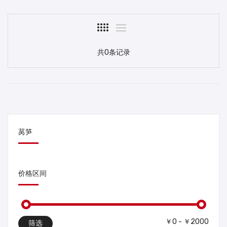
共0条记录
莴笋
价格区间
￥0 - ￥2000
筛选