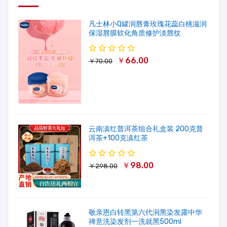
凡士林小Q罐润唇膏玫瑰花蕊白桃滋润
保湿唇膜软化角质修护淡唇纹
￥66.00
￥70.00
云南滇红普洱茶组合礼盒装 200克普
洱茶+100克滇红茶
￥98.00
￥298.00
敬亲恩白转黑第六代润黑染发露中华
禅意洗染发剂一洗就黑500ml