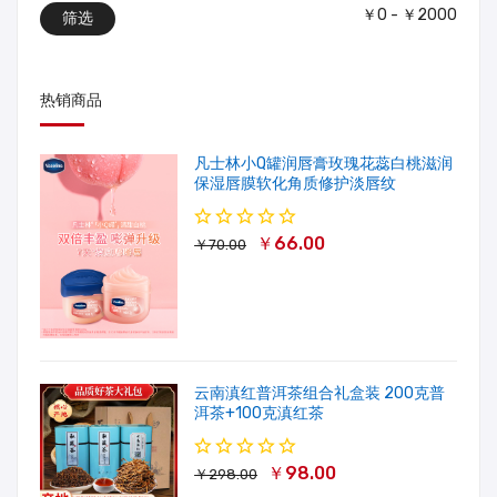
￥0 - ￥2000
筛选
热销商品
凡士林小Q罐润唇膏玫瑰花蕊白桃滋润
保湿唇膜软化角质修护淡唇纹
￥66.00
￥70.00
云南滇红普洱茶组合礼盒装 200克普
洱茶+100克滇红茶
￥98.00
￥298.00