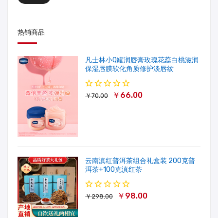
热销商品
凡士林小Q罐润唇膏玫瑰花蕊白桃滋润
保湿唇膜软化角质修护淡唇纹
￥66.00
￥70.00
云南滇红普洱茶组合礼盒装 200克普
洱茶+100克滇红茶
￥98.00
￥298.00