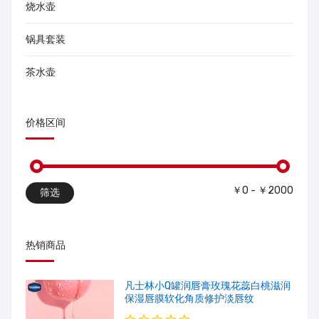
烧水壶
锅具套装
茶水壶
价格区间
￥0 - ￥2000
筛选
热销商品
凡士林小Q罐润唇膏玫瑰花蕊白桃滋润
保湿唇膜软化角质修护淡唇纹