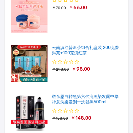
￥66.00
￥70.00
云南滇红普洱茶组合礼盒装 200克普
洱茶+100克滇红茶
￥98.00
￥298.00
敬亲恩白转黑第六代润黑染发露中华
禅意洗染发剂一洗就黑500ml
￥148.00
￥158.00