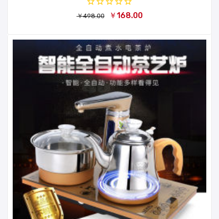
￥168.00
￥498.00