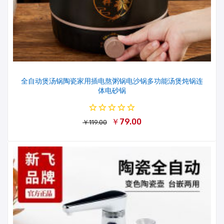
全自动煲汤锅陶瓷家用插电熬粥锅电沙锅多功能汤煲炖锅连
体电砂锅
￥79.00
￥119.00