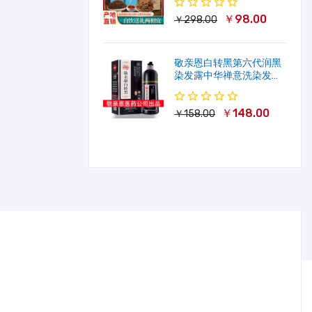
￥98.00
￥298.00
敬亲恩白转黑第六代润黑
染发露中华禅意洗染发剂
一洗就黑500ml
￥148.00
￥158.00