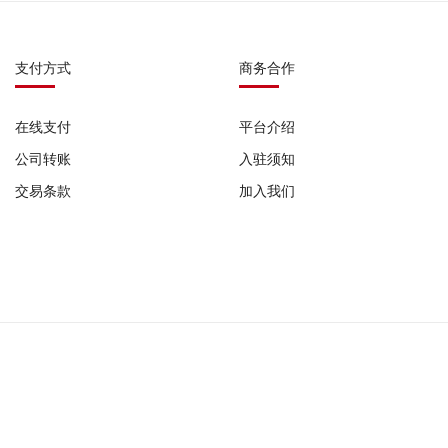
支付方式
商务合作
在线支付
平台介绍
公司转账
入驻须知
交易条款
加入我们
0987 |
广播电视节目制作经营许可证: (粤)字第07751号 |
网络食品交易平台备案号: G
公司备案号:
粤ICP备2022029345号-1
粤ICP备2022029345号-2
粤ICP备2022029