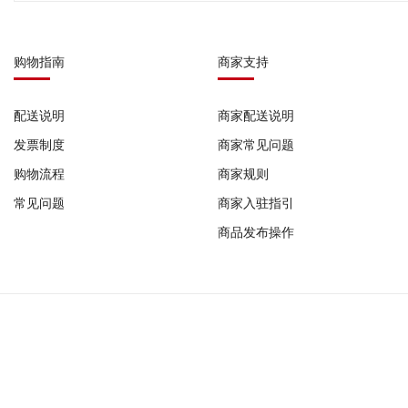
购物指南
商家支持
配送说明
商家配送说明
发票制度
商家常见问题
购物流程
商家规则
常见问题
商家入驻指引
商品发布操作
COPYRIFHT © 2023-2026 广州发码行有限公司 版权所有
作品登记证书: 国作登字-2022-F-10185698 |
增值电信业务经营许可证: 粤B2-2022
器械网络交易平台备案号: (粤)网械平台备字(2025)第00008号 |
广州发码行有限