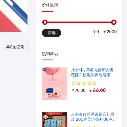
价格区间
￥0 - ￥2000
筛选
共0条记录
热销商品
凡士林小Q罐润唇膏玫瑰
花蕊白桃滋润保湿唇膜软
化角质修护淡唇纹
￥66.00
￥70.00
云南滇红普洱茶组合礼盒
装 200克普洱茶+100克滇
红茶