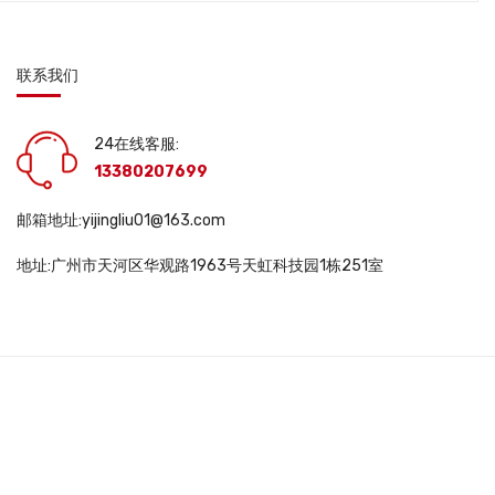
联系我们
24在线客服:
13380207699
邮箱地址:yijingliu01@163.com
地址:广州市天河区华观路1963号天虹科技园1栋251室
DWS10563 |
互联网药品信息服务资格证书: (粤)一经营性-2025-0048号 |
医疗
345号-3