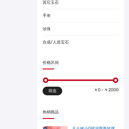
其它玉石
手串
珍珠
合成/人造宝石
价格区间
￥0 - ￥2000
筛选
热销商品
凡士林小Q罐润唇膏玫瑰