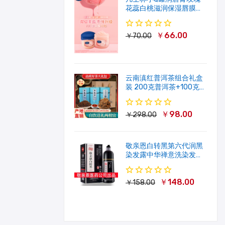
花蕊白桃滋润保湿唇膜软
化角质修护淡唇纹
￥66.00
￥70.00
云南滇红普洱茶组合礼盒
装 200克普洱茶+100克滇
红茶
￥98.00
￥298.00
敬亲恩白转黑第六代润黑
染发露中华禅意洗染发剂
一洗就黑500ml
￥148.00
￥158.00