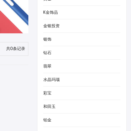
K金饰品
金银投资
银饰
共0条记录
钻石
翡翠
水晶玛瑙
彩宝
和田玉
铂金