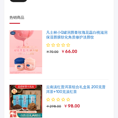
热销商品
凡士林小Q罐润唇膏玫瑰花蕊白桃滋润
保湿唇膜软化角质修护淡唇纹
￥66.00
￥70.00
云南滇红普洱茶组合礼盒装 200克普
洱茶+100克滇红茶
￥98.00
￥298.00