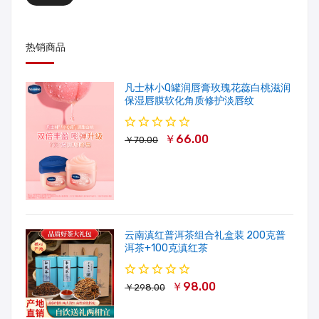
热销商品
凡士林小Q罐润唇膏玫瑰花蕊白桃滋润
保湿唇膜软化角质修护淡唇纹
￥66.00
￥70.00
云南滇红普洱茶组合礼盒装 200克普
洱茶+100克滇红茶
￥98.00
￥298.00