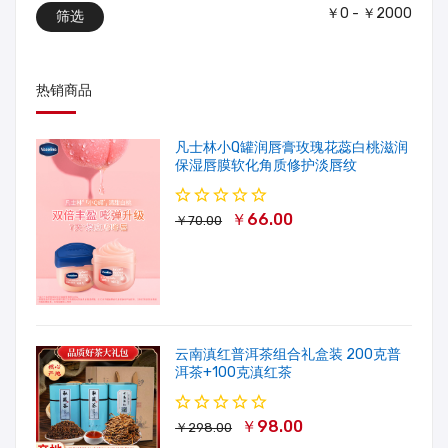
￥0 - ￥2000
筛选
热销商品
凡士林小Q罐润唇膏玫瑰花蕊白桃滋润
保湿唇膜软化角质修护淡唇纹
￥66.00
￥70.00
云南滇红普洱茶组合礼盒装 200克普
洱茶+100克滇红茶
￥98.00
￥298.00