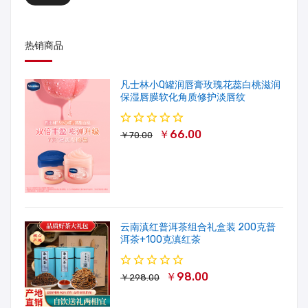
热销商品
凡士林小Q罐润唇膏玫瑰花蕊白桃滋润
保湿唇膜软化角质修护淡唇纹
￥66.00
￥70.00
云南滇红普洱茶组合礼盒装 200克普
洱茶+100克滇红茶
￥98.00
￥298.00