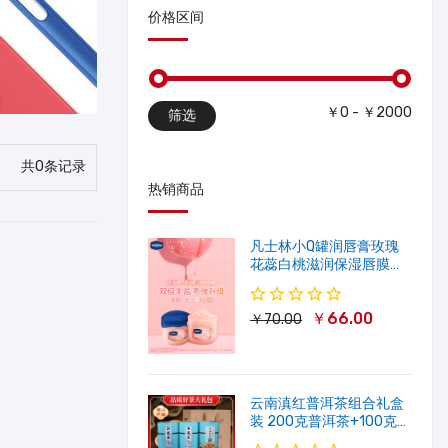
价格区间
￥0 - ￥2000
筛选
共0条记录
热销商品
凡士林小Q罐润唇膏玫瑰
花蕊白桃滋润保湿唇膜软
化角质修护淡唇纹
￥66.00
￥70.00
云南滇红普洱茶组合礼盒
装 200克普洱茶+100克滇
红茶