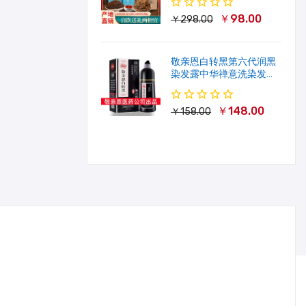
￥98.00
￥298.00
敬亲恩白转黑第六代润黑
染发露中华禅意洗染发剂
一洗就黑500ml
￥148.00
￥158.00