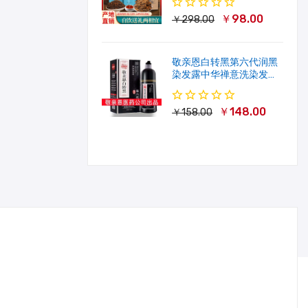
￥98.00
￥298.00
敬亲恩白转黑第六代润黑
染发露中华禅意洗染发剂
一洗就黑500ml
￥148.00
￥158.00