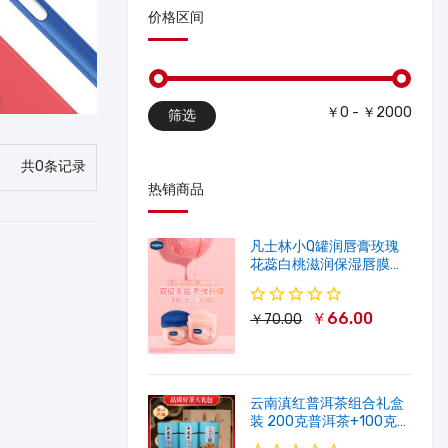
价格区间
￥0 - ￥2000
筛选
共0条记录
热销商品
凡士林小Q罐润唇膏玫瑰
花蕊白桃滋润保湿唇膜软
化角质修护淡唇纹
￥66.00
￥70.00
云南滇红普洱茶组合礼盒
装 200克普洱茶+100克滇
红茶