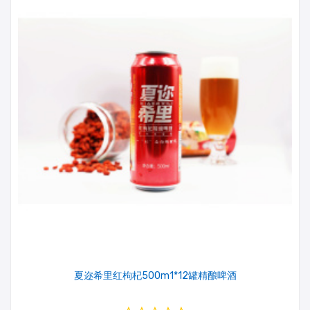
夏迩希里红枸杞500m1*12罐精酿啤酒