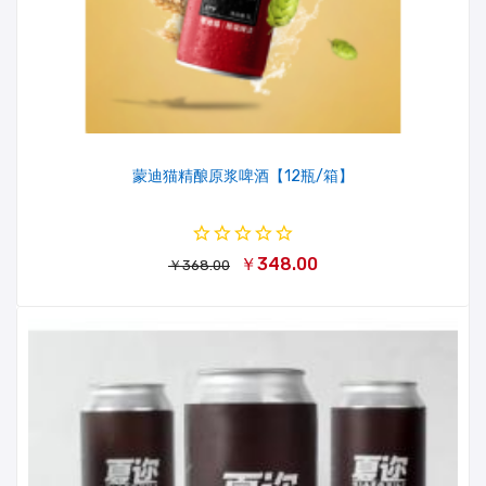
蒙迪猫精酿原浆啤酒【12瓶/箱】
￥348.00
￥368.00