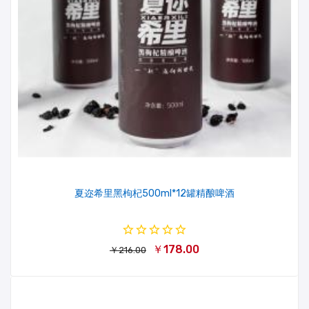
夏迩希里黑枸杞500ml*12罐精酿啤酒
￥178.00
￥216.00