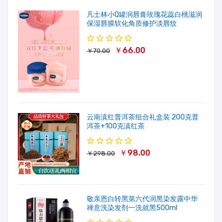
凡士林小Q罐润唇膏玫瑰花蕊白桃滋润
保湿唇膜软化角质修护淡唇纹
￥66.00
￥70.00
云南滇红普洱茶组合礼盒装 200克普
洱茶+100克滇红茶
￥98.00
￥298.00
敬亲恩白转黑第六代润黑染发露中华
禅意洗染发剂一洗就黑500ml