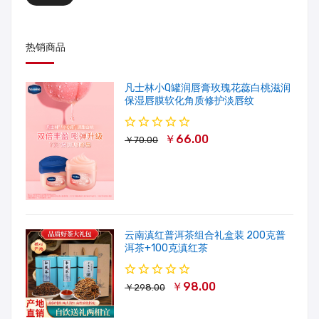
热销商品
凡士林小Q罐润唇膏玫瑰花蕊白桃滋润
保湿唇膜软化角质修护淡唇纹
￥66.00
￥70.00
云南滇红普洱茶组合礼盒装 200克普
洱茶+100克滇红茶
￥98.00
￥298.00