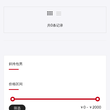
共0条记录
斜挎包男
价格区间
￥0 - ￥2000
筛选