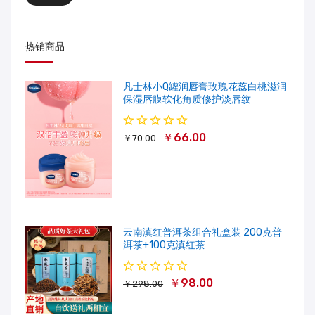
热销商品
凡士林小Q罐润唇膏玫瑰花蕊白桃滋润
保湿唇膜软化角质修护淡唇纹
￥66.00
￥70.00
云南滇红普洱茶组合礼盒装 200克普
洱茶+100克滇红茶
￥98.00
￥298.00