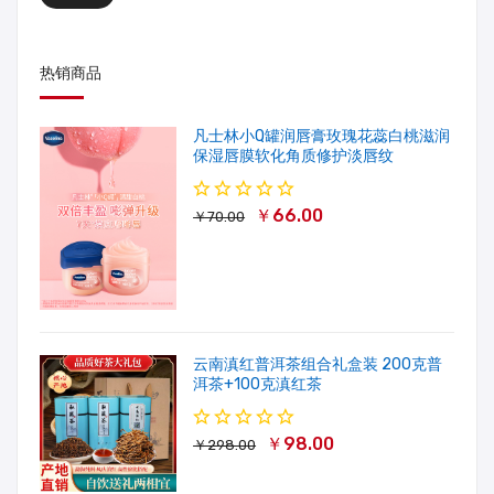
热销商品
凡士林小Q罐润唇膏玫瑰花蕊白桃滋润
保湿唇膜软化角质修护淡唇纹
￥66.00
￥70.00
云南滇红普洱茶组合礼盒装 200克普
洱茶+100克滇红茶
￥98.00
￥298.00