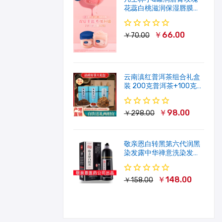
花蕊白桃滋润保湿唇膜软
化角质修护淡唇纹
￥66.00
￥70.00
云南滇红普洱茶组合礼盒
装 200克普洱茶+100克滇
红茶
￥98.00
￥298.00
敬亲恩白转黑第六代润黑
染发露中华禅意洗染发剂
一洗就黑500ml
￥148.00
￥158.00