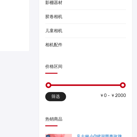
影棚器材
胶卷相机
儿童相机
相机配件
价格区间
￥0 - ￥2000
筛选
热销商品
凡士林小Q罐润唇膏玫瑰