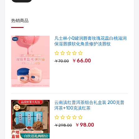
热销商品
凡士林小Q罐润唇膏玫瑰花蕊白桃滋润
保湿唇膜软化角质修护淡唇纹
￥66.00
￥70.00
云南滇红普洱茶组合礼盒装 200克普
洱茶+100克滇红茶
￥98.00
￥298.00