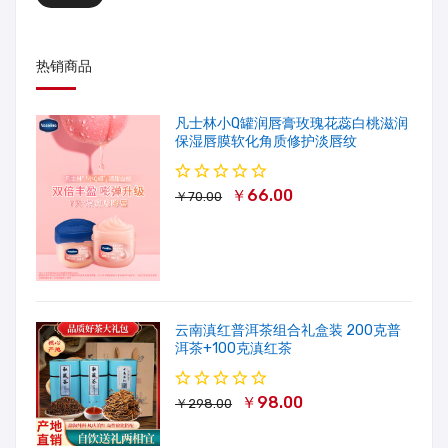
热销商品
凡士林小Q罐润唇膏玫瑰花蕊白桃滋润
保湿唇膜软化角质修护淡唇纹
￥66.00
￥70.00
云南滇红普洱茶组合礼盒装 200克普
洱茶+100克滇红茶
￥98.00
￥298.00