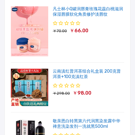
凡士林小Q罐润唇膏玫瑰花蕊白桃滋润
保湿唇膜软化角质修护淡唇纹
￥66.00
￥70.00
云南滇红普洱茶组合礼盒装 200克普
洱茶+100克滇红茶
￥98.00
￥298.00
敬亲恩白转黑第六代润黑染发露中华
禅意洗染发剂一洗就黑500ml