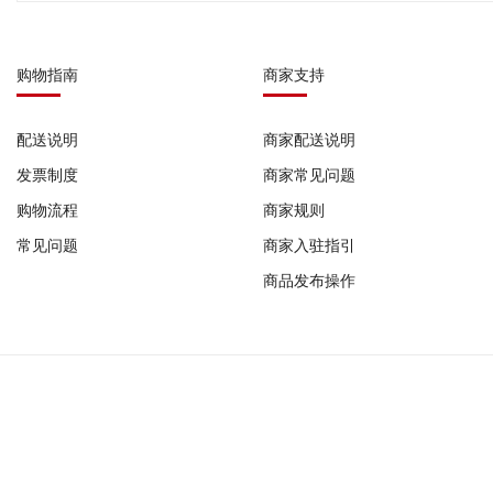
购物指南
商家支持
配送说明
商家配送说明
发票制度
商家常见问题
购物流程
商家规则
常见问题
商家入驻指引
商品发布操作
COPYRIFHT © 2023-2026 广州发码行有限公司 版权所有
作品登记证书: 国作登字-2022-F-10185698 |
增值电信业务经营许可证: 粤B2-2022
器械网络交易平台备案号: (粤)网械平台备字(2025)第00008号 |
广州发码行有限