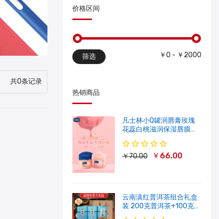
价格区间
￥0 - ￥2000
筛选
共0条记录
热销商品
凡士林小Q罐润唇膏玫瑰
花蕊白桃滋润保湿唇膜软
化角质修护淡唇纹
￥66.00
￥70.00
云南滇红普洱茶组合礼盒
装 200克普洱茶+100克滇
红茶