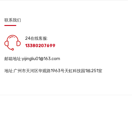
联系我们
24在线客服:
13380207699
邮箱地址:yijingliu01@163.com
地址:广州市天河区华观路1963号天虹科技园1栋251室
DWS10563 |
互联网药品信息服务资格证书: (粤)一经营性-2025-0048号 |
医疗
345号-3