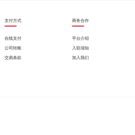
支付方式
商务合作
在线支付
平台介绍
公司转账
入驻须知
交易条款
加入我们
0987 |
广播电视节目制作经营许可证: (粤)字第07751号 |
网络食品交易平台备案号: G
公司备案号:
粤ICP备2022029345号-1
粤ICP备2022029345号-2
粤ICP备2022029