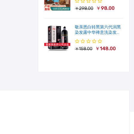
￥98.00
￥298.00
敬亲恩白转黑第六代润黑
染发露中华禅意洗染发剂
一洗就黑500ml
￥148.00
￥158.00