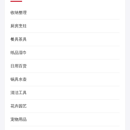
收纳整理
厨房烹饪
餐具茶具
纸品湿巾
日用百货
锅具水壶
清洁工具
花卉园艺
宠物用品