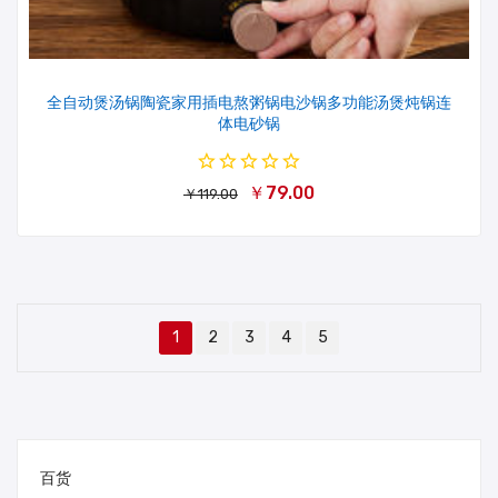
全自动煲汤锅陶瓷家用插电熬粥锅电沙锅多功能汤煲炖锅连
体电砂锅
￥79.00
￥119.00
1
2
3
4
5
百货