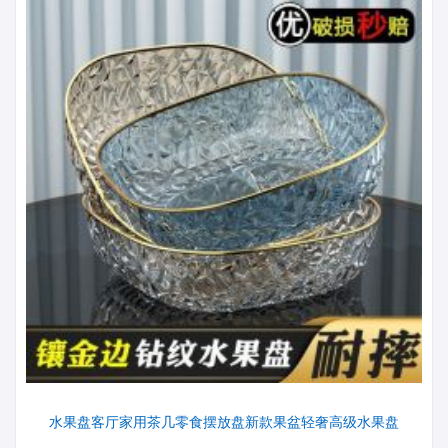
水果盘客厅家用茶几零食摆放盘新款果盆轻奢高级水果盘