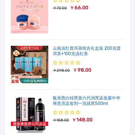
￥66.00
￥70.00
云南滇红普洱茶组合礼盒装 200克普
洱茶+100克滇红茶
￥98.00
￥298.00
敬亲恩白转黑第六代润黑染发露中华
禅意洗染发剂一洗就黑500ml
￥148.00
￥158.00