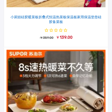
小厨妞硅胶暖菜板折叠式恒温热菜板保温板家用保温垫垫硅
胶备菜板
￥139.00
￥359.00